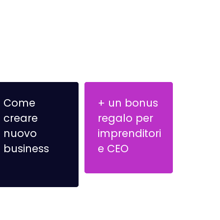
Come
+ un bonus
creare
regalo per
nuovo
imprenditori
business
e CEO