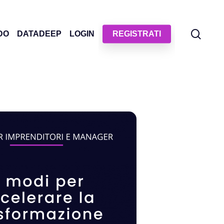
sear
DO
DATADEEP
LOGIN
REGISTRATI