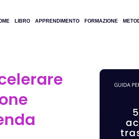
OME
LIBRO
APPRENDIMENTO
FORMAZIONE
METO
Videocorso
Formazione in
azienda
Webinar
Affiancamento
Risorse
celerare
Speaker a evento
Newsletter
ione
Magazine
enda