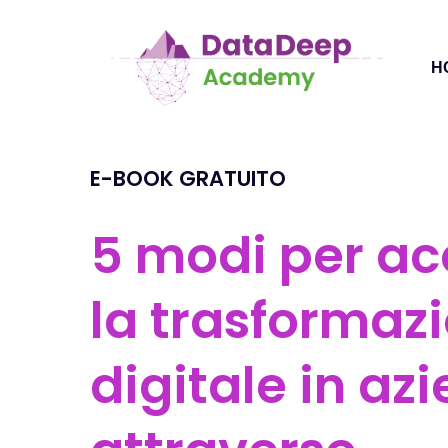
Skip
to
main
H
content
E-BOOK GRATUITO
5
modi
per
ac
la
trasformaz
digitale
in
azi
Hit enter to search or ESC to close