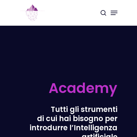
Skip
Menu
to
search
Close
main
Menu
content
Academy
Tutti gli strumenti
di cui hai bisogno per
introdurre l’Intelligenza
artificiale