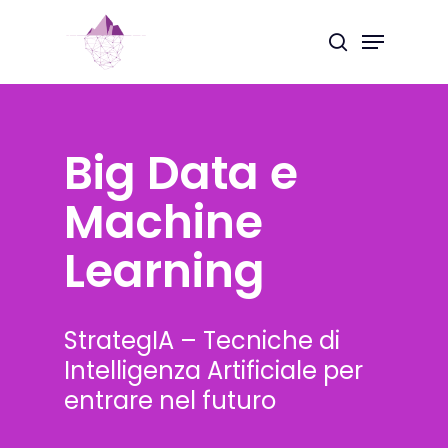
Skip
Menu
to
search
Close
main
Menu
content
Big Data e
Machine
Learning
StrategIA – Tecniche di
Intelligenza Artificiale per
entrare nel futuro