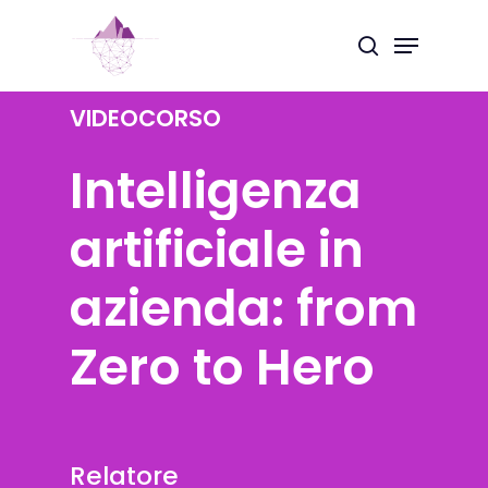
Skip
Menu
to
search
Close
main
Menu
content
VIDEOCORSO
Intelligenza
artificiale
in
azienda:
from
Zero
to
Hero
Relatore