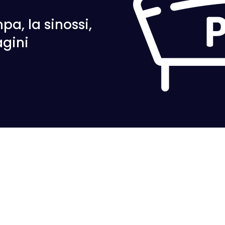
a, la sinossi,
agini