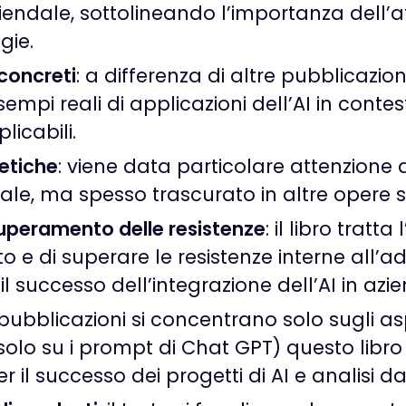
 aziendale, sottolineando l’importanza del
gie.
concreti
: a differenza di altre pubblicazio
mpi reali di applicazioni dell’AI in contes
licabili.
 etiche
:
viene data particolare attenzione a
iale, ma spesso trascurato in altre opere si
peramento delle resistenze
: il libro tratt
e di superare le resistenze interne all’a
 successo dell’integrazione dell’AI in azi
pubblicazioni si concentrano solo sugli asp
olo su i prompt di Chat GPT) questo libro v
 il successo dei progetti di AI e analisi dat