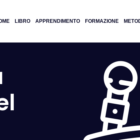
OME
LIBRO
APPRENDIMENTO
FORMAZIONE
METO
Videocorso
Formazione in
azienda
Webinar
a
Affiancamento
Risorse
Speaker a evento
Newsletter
el
Magazine