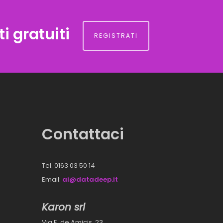
i gratuiti
REGISTRATI
Contattaci
Tel. 0163 03 50 14
Email:
ai@datadeep.it
Karon srl
Via E. de Amicis, 23