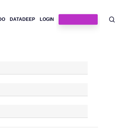
sear
DO
DATADEEP
LOGIN
REGISTRATI