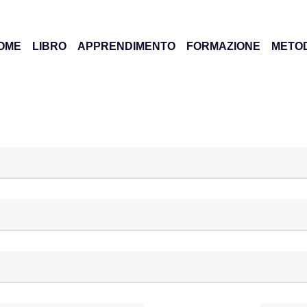
OME
LIBRO
APPRENDIMENTO
FORMAZIONE
METO
Videocorso
Formazione in
azienda
Webinar
Affiancamento
Risorse
Speaker a evento
Newsletter
Magazine