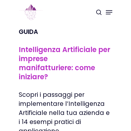
Skip
Menu
to
search
Close
main
Menu
content
GUIDA
Intelligenza
Artificiale
per
imprese
manifatturiere: come
iniziare?
Scopri i passaggi per
implementare l’Intelligenza
Artificiale nella tua azienda e
i 14 esempi pratici di
applicazione.