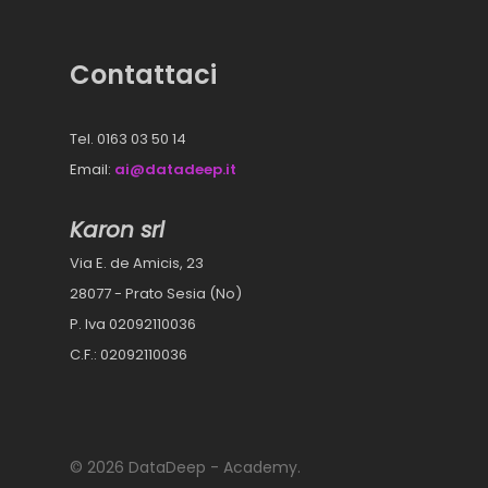
Contattaci
Tel. 0163 03 50 14
Email:
ai@datadeep.it
Karon srl
Via E. de Amicis, 23
28077 - Prato Sesia (No)
P. Iva 02092110036
C.F.: 02092110036
© 2026 DataDeep - Academy.