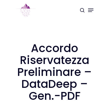
Skip
Menu
to
search
Close
main
Menu
content
Accordo
Riservatezza
Preliminare –
DataDeep –
Gen.-PDF