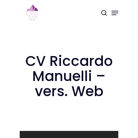
Skip
Menu
to
search
Close
main
Menu
content
CV Riccardo
Manuelli –
vers. Web